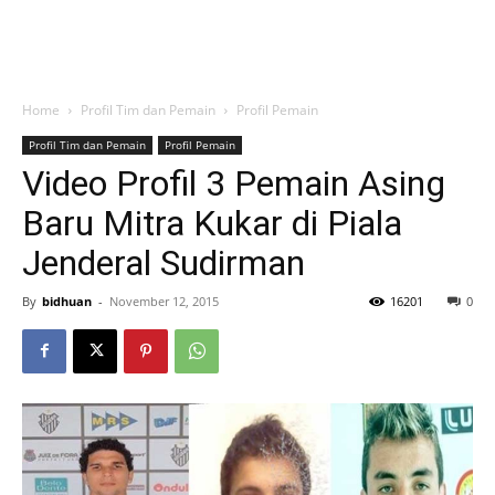
Home
Profil Tim dan Pemain
Profil Pemain
Profil Tim dan Pemain
Profil Pemain
Video Profil 3 Pemain Asing
Baru Mitra Kukar di Piala
Jenderal Sudirman
By
bidhuan
-
November 12, 2015
16201
0