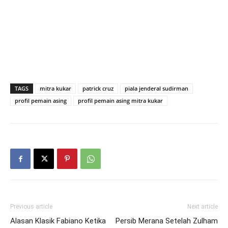
TAGS
mitra kukar
patrick cruz
piala jenderal sudirman
profil pemain asing
profil pemain asing mitra kukar
Previous article
Next article
Alasan Klasik Fabiano Ketika
Persib Merana Setelah Zulham