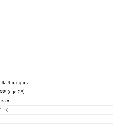
tilla Rodríguez
1988
(age 26)
Spain
1 in)