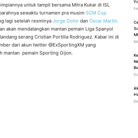
Yo
mpiannya untuk tampil bersama Mitra Kukar di ISL
Fe
a parahnya sewaktu turnamen pra musim
SCM Cup
ing lagi setelah resminya
Jorge Gotor
dan
Oscar Martin.
Ce
gan akan mendatangkan mantan pemain Liga Spanyol
Su
Mi
andang serang Cristian Portilla Rodriguez. Kabar ini di
Ma
sumber dari akun twitter @ExSportingXM yang
h mantan pemain Sporting Gijon.
Ke
Ne
Bu
Oc
Ak
Ha
De