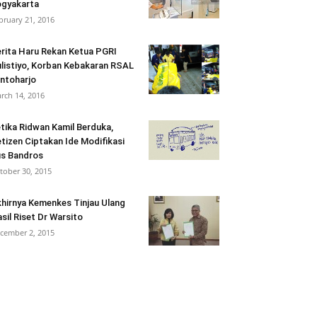
gyakarta
bruary 21, 2016
rita Haru Rekan Ketua PGRI
listiyo, Korban Kebakaran RSAL
ntoharjo
rch 14, 2016
tika Ridwan Kamil Berduka,
tizen Ciptakan Ide Modifikasi
s Bandros
tober 30, 2015
hirnya Kemenkes Tinjau Ulang
sil Riset Dr Warsito
cember 2, 2015