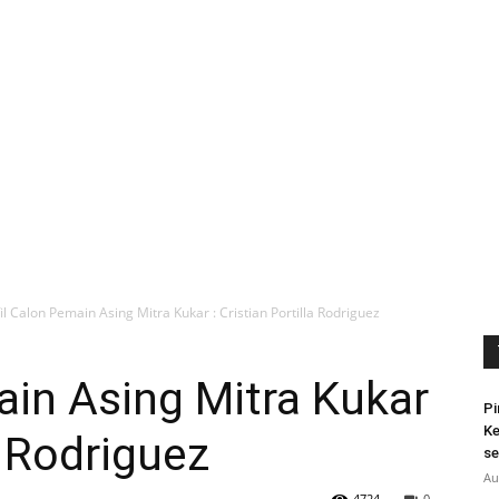
il Calon Pemain Asing Mitra Kukar : Cristian Portilla Rodriguez
ain Asing Mitra Kukar
Pi
Ke
a Rodriguez
se
Au
4724
0