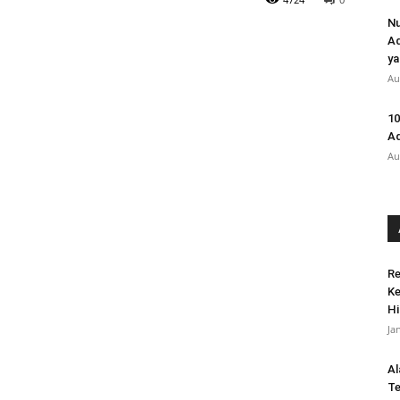
Nu
Ad
ya
Au
10
Ad
Au
Re
Ke
Hi
Ja
Al
Te