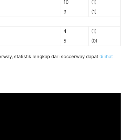
10
(1)
9
(1)
4
(1)
5
(0)
erway, statistik lengkap dari soccerway dapat
dilihat