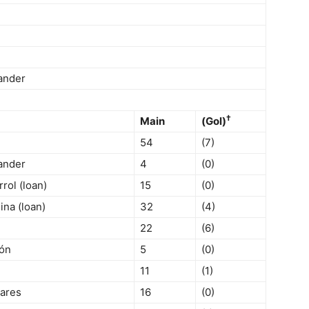
ander
†
Main
(Gol)
54
(7)
ander
4
(0)
rol (loan)
15
(0)
na (loan)
32
(4)
22
(6)
jón
5
(0)
11
(1)
eares
16
(0)