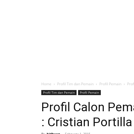
Home
Profil Tim dan Pemain
Profil Pemain
Prof
Profil Tim dan Pemain
Profil Pemain
Profil Calon Pem
: Cristian Portill
By
bidhuan
-
February 1, 2015