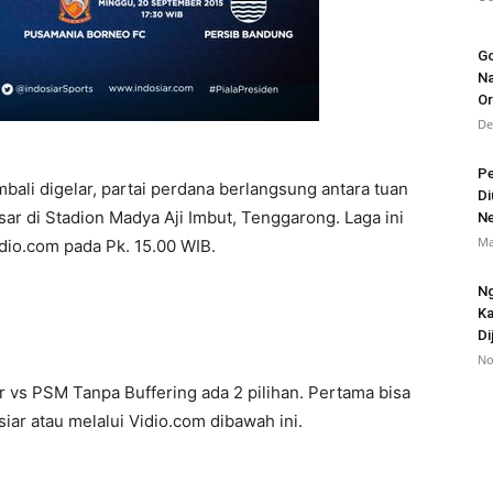
Go
Na
O
De
Pe
bali digelar, partai perdana berlangsung antara tuan
Di
 di Stadion Madya Aji Imbut, Tenggarong. Laga ini
Ne
Ma
idio.com pada Pk. 15.00 WIB.
Ng
Ka
Di
No
 vs PSM Tanpa Buffering ada 2 pilihan. Pertama bisa
iar atau melalui Vidio.com dibawah ini.