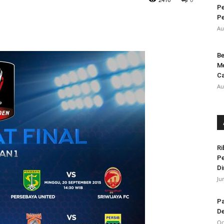
Pe
Pe
Au
Be
Me
Ca
Au
Ri
Pe
Di
Ju
Pa
De
Oc