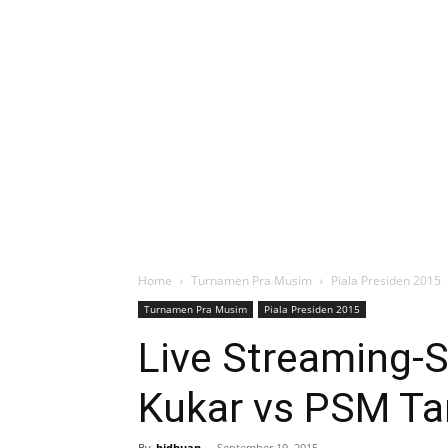
Home
Turnamen Pra Musim
Piala Presiden 2015
Turnamen Pra Musim
Piala Presiden 2015
Live Streaming-S
Kukar vs PSM Ta
By
bidhuan
-
September 19, 2015