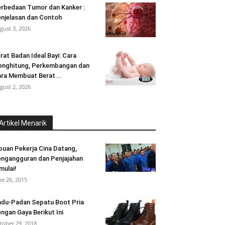
rbedaan Tumor dan Kanker :
njelasan dan Contoh
gust 3, 2026
rat Badan Ideal Bayi: Cara
nghitung, Perkembangan dan
ra Membuat Berat...
gust 2, 2026
Artikel Menarik
buan Pekerja Cina Datang,
ngangguran dan Penjajahan
mulai!
ne 26, 2015
du-Padan Sepatu Boot Pria
ngan Gaya Berikut Ini
tober 29, 2018