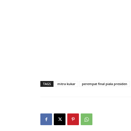
TAGS
mitra kukar
perempat final piala presiden