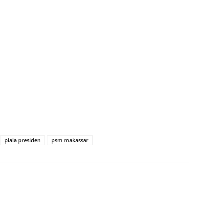
piala presiden
psm makassar