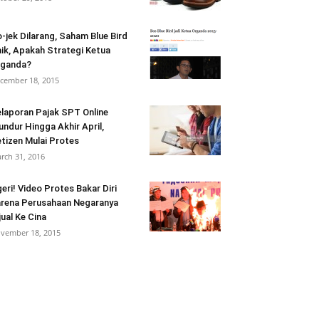
-jek Dilarang, Saham Blue Bird
ik, Apakah Strategi Ketua
rganda?
cember 18, 2015
laporan Pajak SPT Online
undur Hingga Akhir April,
tizen Mulai Protes
rch 31, 2016
eri! Video Protes Bakar Diri
rena Perusahaan Negaranya
jual Ke Cina
vember 18, 2015