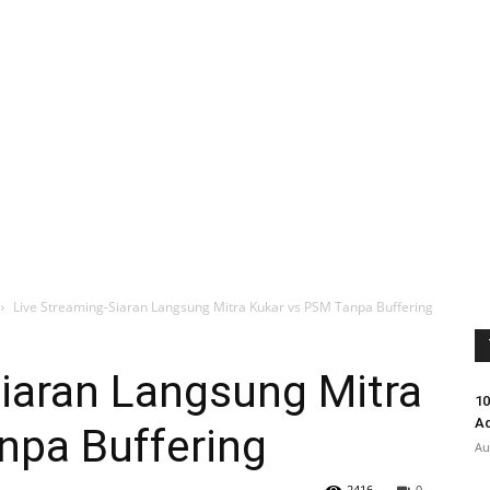
Live Streaming-Siaran Langsung Mitra Kukar vs PSM Tanpa Buffering
iaran Langsung Mitra
10
Ad
npa Buffering
Au
2416
0