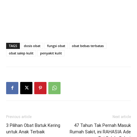
TAGS
dosis obat
fungsi obat
obat bebas terbatas
obat salep kulit
penyakit kulit
Previous article
Next article
3 Pilihan Obat Batuk Kering
47 Tahun Tak Pernah Masuk
untuk Anak Terbaik
Rumah Sakit, ini RAHASIA Ade