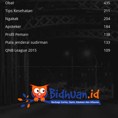
Obat
435
Tips Kesehatan
211
Ngakak
204
Apoteker
184
Profil Pemain
138
Piala jenderal sudirman
133
QNB League 2015
109