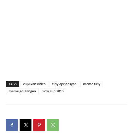
TAGS
cuplikan video
firly apriansyah
meme firly
meme gol tangan
Scm cup 2015