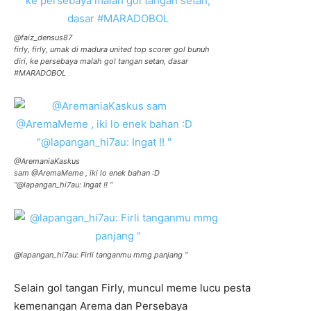
@faiz_densus87
firly, firly, umak di madura united top scorer gol bunuh
diri, ke persebaya malah gol tangan setan, dasar
#MARADOBOL
@AremaniaKaskus
sam @AremaMeme , iki lo enek bahan :D
“@lapangan_hi7au: Ingat !! “
@lapangan_hi7au: Firli tanganmu mmg panjang “
Selain gol tangan Firly, muncul meme lucu pesta
kemenangan Arema dan Persebaya