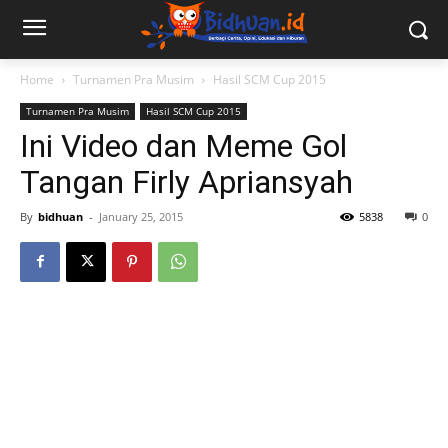
Home
Turnamen Pra Musim
Hasil SCM Cup 2015
Turnamen Pra Musim
Hasil SCM Cup 2015
Ini Video dan Meme Gol
Tangan Firly Apriansyah
By
bidhuan
-
January 25, 2015
5838
0