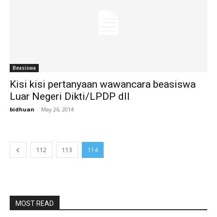
Beasiswa
Kisi kisi pertanyaan wawancara beasiswa
Luar Negeri Dikti/LPDP dll
bidhuan
-
May 26, 2014
112
113
114
MOST READ