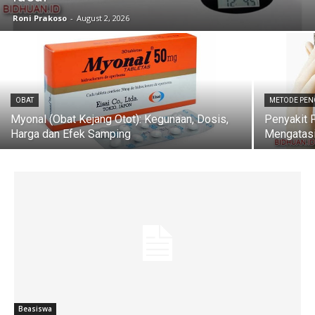
Roni Prakoso
-
August 2, 2026
OBAT
METODE PE
Myonal (Obat Kejang Otot): Kegunaan, Dosis,
Penyakit P
Harga dan Efek Samping
Mengatas
Beasiswa