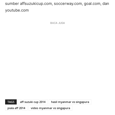
sumber affsuzukicup.com, soccerway.com, goal.com, dan
youtube.com
BACA JUGA
TAGS
aff suzuki cup 2014
hasil myanmar vs singapura
piala aff 2014
video myanmar vs singapura