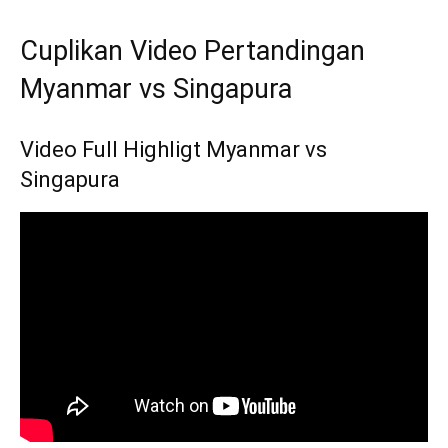
Cuplikan Video Pertandingan
Myanmar vs Singapura
Video Full Highligt Myanmar vs
Singapura