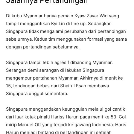
Jalannya Pertandingan
Di kubu Myanmar hanya pemain Kyaw Zayar Win yang
tampil menggantikan Kyi Lin di line up. Sedangkan
Singapura tidak mengalami perubahan dari pertandingan
sebelumnya. Kedua tim menggunakan formasi yang sama
dengan pertandingan sebelumnya.
Singapura tampil lebih agresif dibanding Myanmar.
Serangan demi serangan di lakukan Singapura
mengempur pertahanan Myanmar. Akhirnya di menit ke
15, tendangan bebas dari Shaiful Esah membawa
Singapura unggul sementara.
Singapura menggandakan keunggulan melalui gol cantik
dari luar kotak pinalti Hariss Harun pada menit ke 53. Gol
mirip Manuel Ott yang terjadi ke gawang Indonesia. Haris
Harun menjadi bintang di pertandingan ini setelah