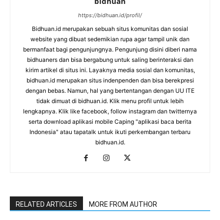
bidhuan
https://bidhuan.id/profil/
Bidhuan.id merupakan sebuah situs komunitas dan sosial
website yang dibuat sedemikian rupa agar tampil unik dan
bermanfaat bagi pengunjungnya. Pengunjung disini diberi nama
bidhuaners dan bisa bergabung untuk saling berinteraksi dan
kirim artikel di situs ini. Layaknya media sosial dan komunitas,
bidhuan.id merupakan situs indenpenden dan bisa berekpresi
dengan bebas. Namun, hal yang bertentangan dengan UU ITE
tidak dimuat di bidhuan.id. Klik menu profil untuk lebih
lengkapnya. Klik like facebook, follow instagram dan twitternya
serta download aplikasi mobile Caping "aplikasi baca berita
Indonesia" atau tapatalk untuk ikuti perkembangan terbaru
bidhuan.id.
RELATED ARTICLES
MORE FROM AUTHOR