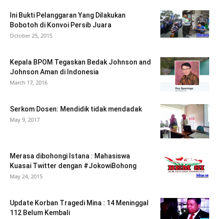
Ini Bukti Pelanggaran Yang Dilakukan
Bobotoh di Konvoi Persib Juara
October 25, 2015
Kepala BPOM Tegaskan Bedak Johnson and
Johnson Aman di Indonesia
March 17, 2016
Serkom Dosen: Mendidik tidak mendadak
May 9, 2017
Merasa dibohongi Istana : Mahasiswa
Kuasai Twitter dengan #JokowiBohong
May 24, 2015
Update Korban Tragedi Mina : 14 Meninggal
112 Belum Kembali