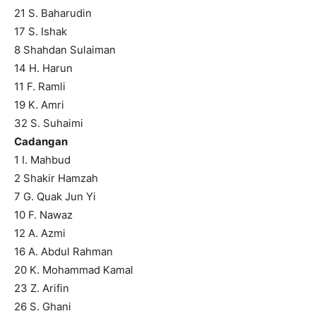
21 S. Baharudin
17 S. Ishak
8 Shahdan Sulaiman
14 H. Harun
11 F. Ramli
19 K. Amri
32 S. Suhaimi
Cadangan
1 I. Mahbud
2 Shakir Hamzah
7 G. Quak Jun Yi
10 F. Nawaz
12 A. Azmi
16 A. Abdul Rahman
20 K. Mohammad Kamal
23 Z. Arifin
26 S. Ghani