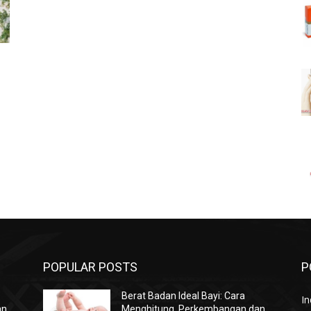
POPULAR POSTS
P
Berat Badan Ideal Bayi: Cara
In
an
Menghitung, Perkembangan dan