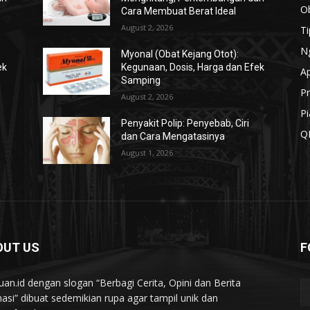
O
Cara Membuat Berat Ideal
August 2, 2026
T
N
Myonal (Obat Kejang Otot):
ek
Kegunaan, Dosis, Harga dan Efek
A
Samping
Pr
August 2, 2026
Pi
Penyakit Polip: Penyebab, Ciri
Q
dan Cara Mengatasinya
August 1, 2026
OUT US
F
uan.id dengan slogan “Berbagi Cerita, Opini dan Berita
asi” dibuat sedemikian rupa agar tampil unik dan