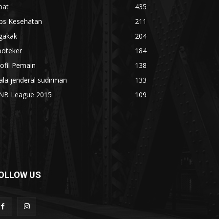
bat
435
ips Kesehatan
211
gakak
204
poteker
184
ofil Pemain
138
ala jenderal sudirman
133
NB League 2015
109
OLLOW US