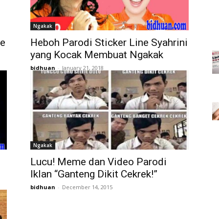
Ngakak
me
Heboh Parodi Sticker Line Syahrini
yang Kocak Membuat Ngakak
bidhuan
-
January 21, 2018
Ngakak
Lucu! Meme dan Video Parodi
Iklan “Ganteng Dikit Cekrek!”
bidhuan
-
December 14, 2015