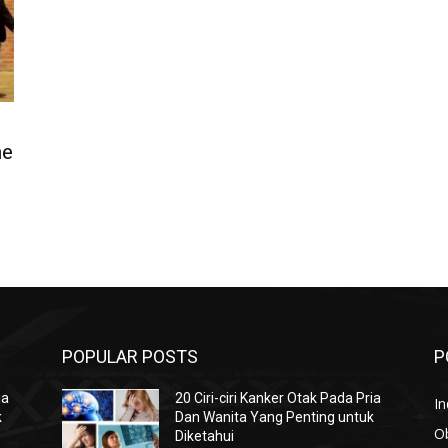
he
POPULAR POSTS
P
ia
20 Ciri-ciri Kanker Otak Pada Pria
In
k
Dan Wanita Yang Penting untuk
O
Diketahui