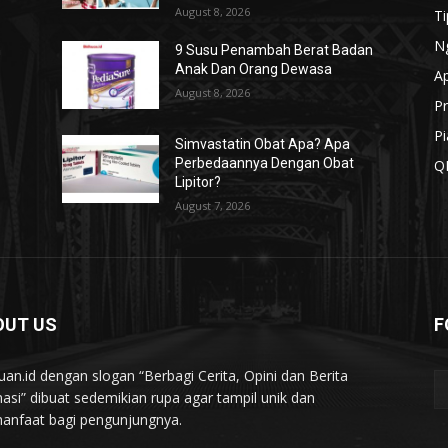
August 8, 2026
T
N
n
9 Susu Penambah Berat Badan
Anak Dan Orang Dewasa
A
August 8, 2026
Pr
Pi
Simvastatin Obat Apa? Apa
Perbedaannya Dengan Obat
Q
Lipitor?
August 7, 2026
OUT US
F
uan.id dengan slogan “Berbagi Cerita, Opini dan Berita
asi” dibuat sedemikian rupa agar tampil unik dan
anfaat bagi pengunjungnya.