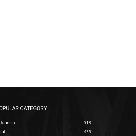
OPULAR CATEGORY
donesia
513
bat
435