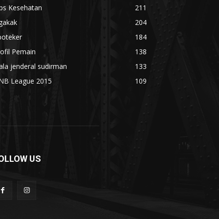
ips Kesehatan
211
gakak
204
poteker
184
ofil Pemain
138
ala jenderal sudirman
133
NB League 2015
109
OLLOW US