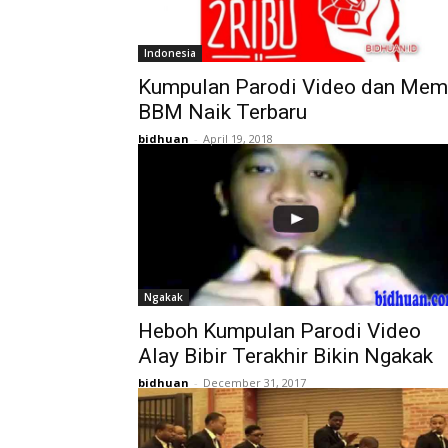
Indonesia
Kumpulan Parodi Video dan Me
BBM Naik Terbaru
bidhuan
-
April 19, 2018
Ngakak
Heboh Kumpulan Parodi Video
Alay Bibir Terakhir Bikin Ngakak
bidhuan
-
December 31, 2017