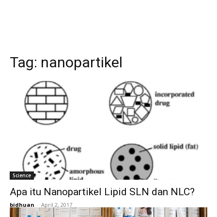
Tag:
nanopartikel
Science
Apa itu Nanopartikel Lipid SLN dan NLC?
bidhuan
-
April 2, 2017